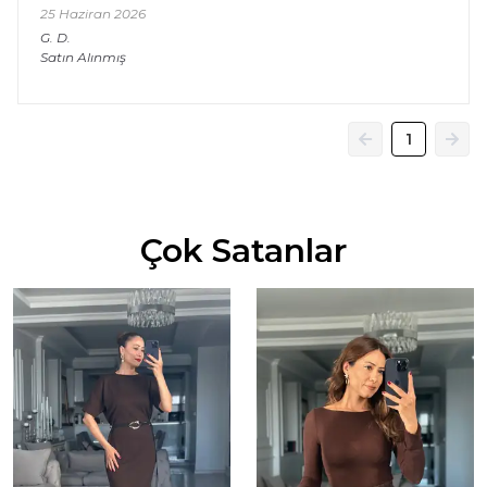
25 Haziran 2026
G.
D.
Satın Alınmış
1
Çok Satanlar