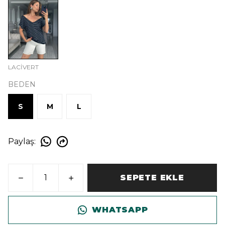
LACİVERT
BEDEN
S
M
L
Paylaş
:
SEPETE EKLE
WHATSAPP