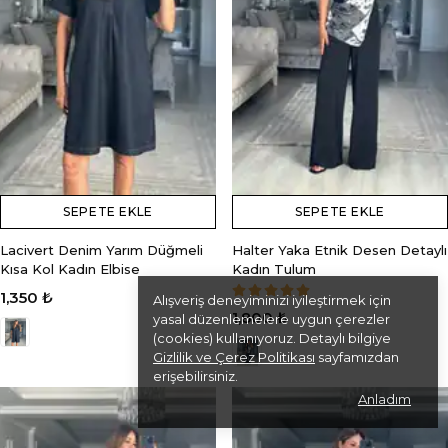
SEPETE EKLE
SEPETE EKLE
Lacivert Denim Yarım Düğmeli
Halter Yaka Etnik Desen Detaylı
Kısa Kol Kadın Elbise
Kadın Tulum
1,350 ₺
Alışveriş deneyiminizi iyileştirmek için
1,800 ₺
yasal düzenlemelere uygun çerezler
(cookies) kullanıyoruz. Detaylı bilgiye
Gizlilik ve Çerez Politikası
sayfamızdan
erişebilirsiniz.
Anladım