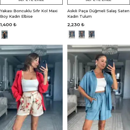
Yakası Boncuklu Sıfır Kol Maxi
Askılı Paça Düğmeli Salaş Saten
Boy Kadın Elbise
Kadın Tulum
1,400 ₺
2,230 ₺