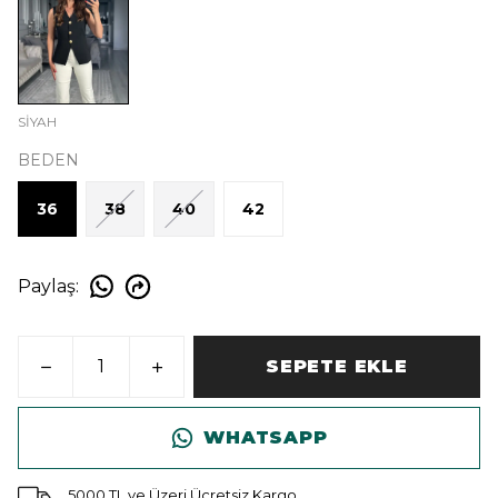
SİYAH
BEDEN
36
38
40
42
Paylaş
:
SEPETE EKLE
WHATSAPP
5000 TL ve Üzeri Ücretsiz Kargo