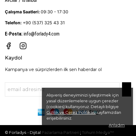
Avcılar / İstanbul
Çalışma Saatleri:
09:30 - 17:30
Telefon:
+90 (537) 325 43 31
E-Posta
:
info@forlady4.com
Kaydol
Kampanya ve sürprizlerden ilk sen haberdar ol
Alışveriş deneyiminizi iyileştirmek için
yasal düzenlemelere uygun çerezler
(cookies) kullanıyoruz. Detaylı bilgiye
Gizlilik ve Çerez Politikası
sayfamızdan
erişebilirsiniz.
Anladım
© Forlady4 - Dijital Pazarlama Partneri | Tohum Medya™